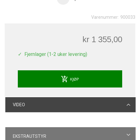
Varenummer:
900033
kr 1 355,00
Fjernlager (1-2 uker levering)
add_shopping_cart
KJØP
VIDEO
EKSTRAUTSTYR