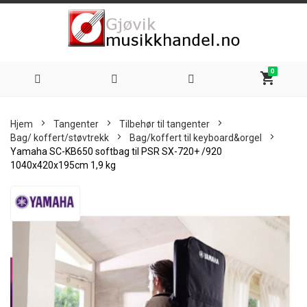
0
shopping_cart
Hoppe
Hjem
Tangenter
Tilbehør til tangenter
til
Bag/ koffert/støvtrekk
Bag/koffert til keyboard&orgel
Yamaha SC-KB650 softbag til PSR SX-720+ /920
innhold
1040x420x195cm 1,9 kg
Skip
to
the
end
of
the
images
gallery