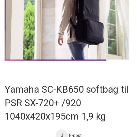
Skip
to
Yamaha SC-KB650 softbag til
the
beginning
PSR SX-720+ /920
of
the
images
1040x420x195cm 1,9 kg
gallery
E-post