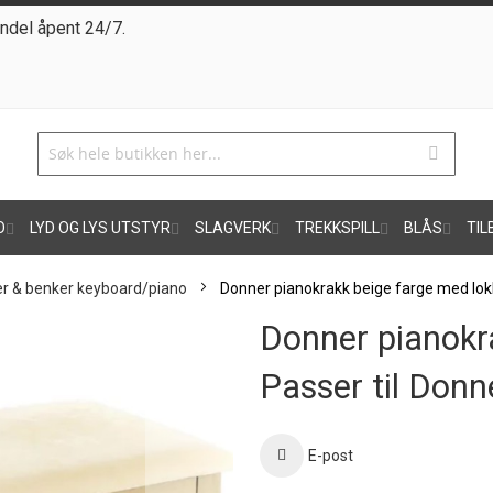
ndel åpent 24/7.
O
LYD OG LYS UTSTYR
SLAGVERK
TREKKSPILL
BLÅS
TIL
er & benker keyboard/piano
Donner pianokrakk beige farge med lok
Donner pianokr
Passer til Don
E-post