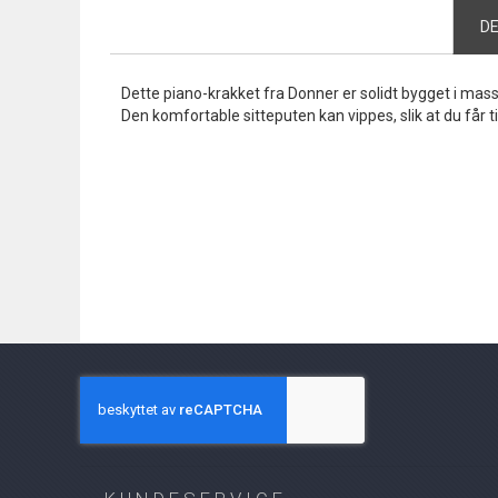
the
D
beginning
of
the
Dette piano-krakket fra Donner er solidt bygget i massi
images
Den komfortable sitteputen kan vippes, slik at du får 
gallery