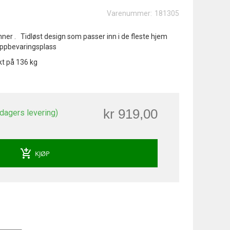
Varenummer:
181305
onner . Tidløst design som passer inn i de fleste hjem
oppbevaringsplass
kt på 136 kg
kr 919,00
 dagers levering)
add_shopping_cart
KJØP