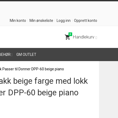
Min konto
Min ønskeliste
Logg inn
Opprett konto
0
shopping_cart
Handlekurv
BEHØR
GM OUTLET
k Passer til Donner DPP-60 beige piano
akk beige farge med lokk
ner DPP-60 beige piano