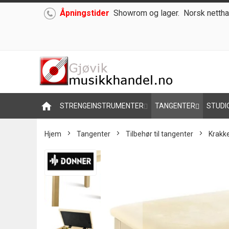
Åpningstider
Showrom og lager.
Norsk nettha
Hoppe
til
innhold
home
STRENGEINSTRUMENTER
TANGENTER
STUDI
Hjem
Tangenter
Tilbehør til tangenter
Krakk
Skip
to
the
end
of
the
images
gallery