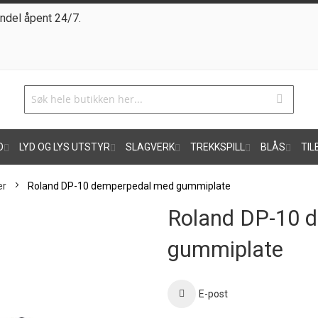
ndel åpent 24/7.
O
LYD OG LYS UTSTYR
SLAGVERK
TREKKSPILL
BLÅS
TIL
er
Roland DP-10 demperpedal med gummiplate
Roland DP-10 
gummiplate
E-post