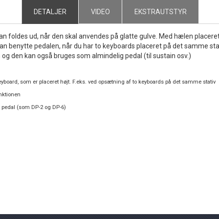
DETALJER
VIDEO
EKSTRAUTSTYR
foldes ud, når den skal anvendes på glatte gulve. Med hælen placeret p
 kan benytte pedalen, når du har to keyboards placeret på det samme 
og den kan også bruges som almindelig pedal (til sustain osv.)
t keyboard, som er placeret højt. F.eks. ved opsætning af to keyboards på det samme stativ
nktionen
s pedal (som DP-2 og DP-6)