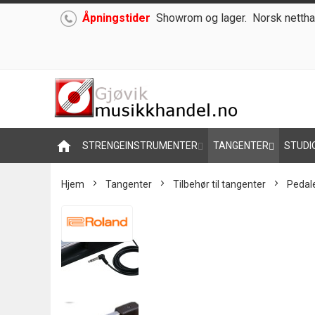
Åpningstider
Showrom og lager.
Norsk nettha
Hoppe
til
innhold
home
STRENGEINSTRUMENTER
TANGENTER
STUDI
Hjem
Tangenter
Tilbehør til tangenter
Pedal
Skip
to
the
end
of
the
images
gallery