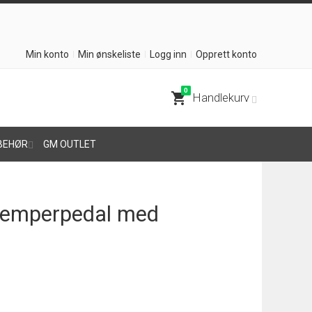
Min konto
Min ønskeliste
Logg inn
Opprett konto
0
shopping_cart
Handlekurv
BEHØR
GM OUTLET
demperpedal med