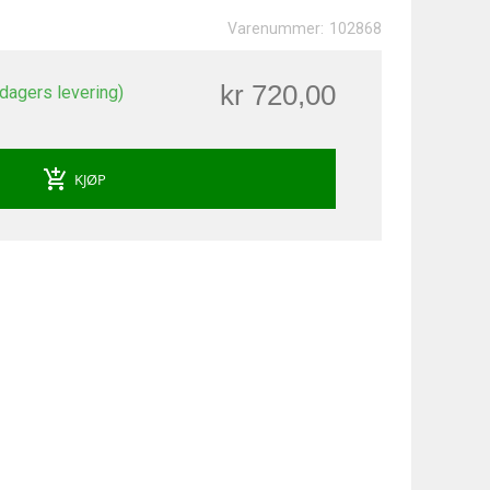
Varenummer:
102868
kr 720,00
 dagers levering)
add_shopping_cart
KJØP