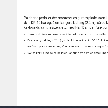
the
beginning
of
På denne pedal er der monteret en gummiplade, som kan 
the
den. DP-10 har også en længere ledning (2,2m.), så du
images
keyboards, synthesizers etc. med Half Damper funktion 
gallery
Gummi plade som sikrer, at pedalen ikke glider mens du spiller
Ekstra lang ledning (2,2m.) gør det lettere at tilslutte DP-10 til e
Half Damper kontrol mode, så du kan spille med Half Damper fu
Switch kontrol mode, så pedalen kan fungere som en omstilling