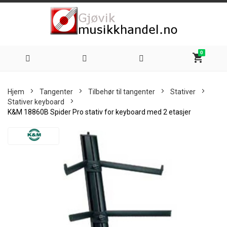
0
shopping_cart
Hoppe
Hjem
Tangenter
Tilbehør til tangenter
Stativer
til
Stativer keyboard
K&M 18860B Spider Pro stativ for keyboard med 2 etasjer
innhold
Skip
to
the
end
of
the
images
gallery