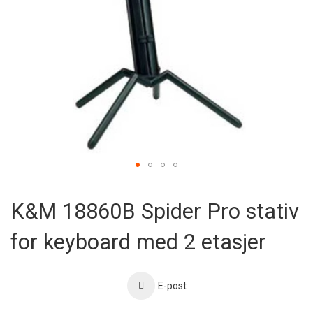
Skip
to
K&M 18860B Spider Pro stativ
the
beginning
for keyboard med 2 etasjer
of
the
images
gallery
E-post