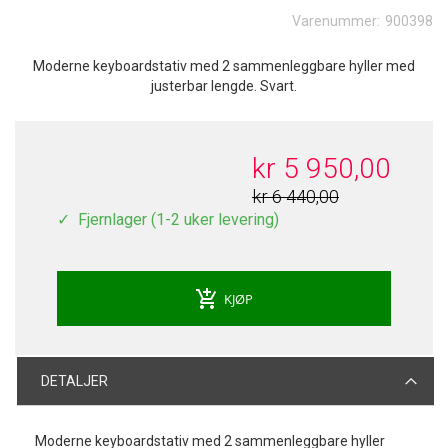
Varenummer:
900398
Moderne keyboardstativ med 2 sammenleggbare hyller med
justerbar lengde. Svart.
kr 5 950,00
kr 6 440,00
Fjernlager (1-2 uker levering)
add_shopping_cart
KJØP
DETALJER
Moderne keyboardstativ med 2 sammenleggbare hyller