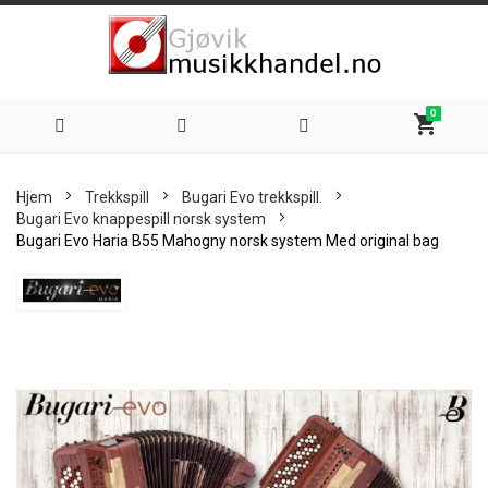
0
shopping_cart
Hoppe
Hjem
Trekkspill
Bugari Evo trekkspill.
til
Bugari Evo knappespill norsk system
Bugari Evo Haria B55 Mahogny norsk system Med original bag
innhold
Skip
to
the
end
of
the
images
gallery