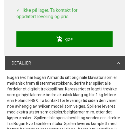
Ikke på lager. Ta kontakt for
oppdatert levering og pris.
add_shopping_cart
KJØP
DETALJER
Bugari Evo har Bugari Armando sitt originale klaviatur som er
mekanisk frem til stemmestokkene, derfra har spillet alle
fordeler et digitalt trekkspill har. Karosseriet er laget i trevirke
som gir høyttalerene bedre akustisk klang og blir 1 kg lettere
enn Roland FR8X. Ta kontakt for leveringstid siden den varier
noe avhengig av hvilken modell som velges. Spillene leveres
med ekstra utstyr som deksler/belghjørner m.m. etter det
kjøper ønsker . Spillene blir spesialbestilt og sendes oss direkte
fra Bugari Evo fabrikken i Italia. Spillen leveres komplett med