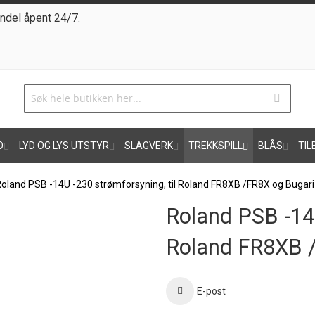
ndel åpent 24/7.
O
LYD OG LYS UTSTYR
SLAGVERK
TREKKSPILL
BLÅS
TIL
oland PSB -14U -230 strømforsyning, til Roland FR8XB /FR8X og Bugari
Roland PSB -14U
Roland FR8XB /
E-post