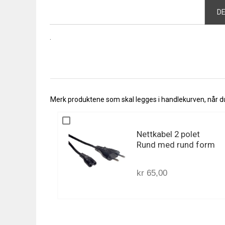
the
D
beginning
of
.
the
images
gallery
Merk produktene som skal legges i handlekurven, når du 
Nettkabel 2 polet
Rund med rund form
kr 65,00