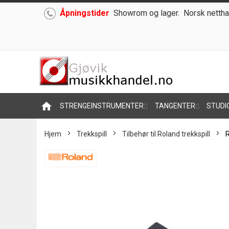
Åpningstider
Showrom og lager.
Norsk nettha
Hoppe
til
innhold
home
STRENGEINSTRUMENTER
TANGENTER
STUDI
Hjem
Trekkspill
Tilbehør til Roland trekkspill
R
Skip
to
the
end
of
the
images
gallery