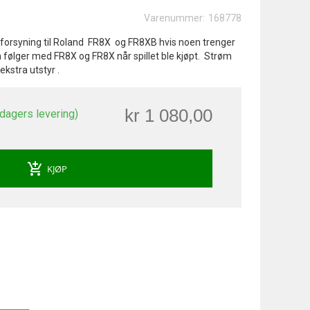
Varenummer:
168778
forsyning til Roland FR8X og FR8XB hvis noen trenger
 følger med FR8X og FR8X når spillet ble kjøpt. Strøm
ekstra utstyr .
kr 1 080,00
 dagers levering)
add_shopping_cart
KJØP