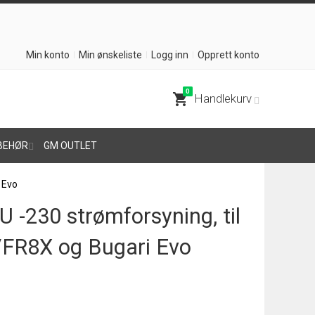
Min konto
Min ønskeliste
Logg inn
Opprett konto
0
shopping_cart
Handlekurv
BEHØR
GM OUTLET
 Evo
 -230 strømforsyning, til
FR8X og Bugari Evo