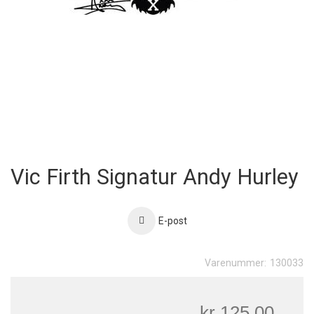
Skip
to
Vic Firth Signatur Andy Hurley
the
beginning
of
the
E-post
images
gallery
Varenummer:
130033
kr 125,00