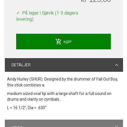
På lager i Gjøvik (1-3 dagers
levering)
add_shopping_cart
KJØP
DETALJER
Andy Hurley (SHUR)
Designed by the drummer of Fall Out Boy,
this stick combines a
medium sized oval tip with a large shaft for a full sound on
drums and clarity on cymbals.
L = 16 1/2”, Dia = .630”