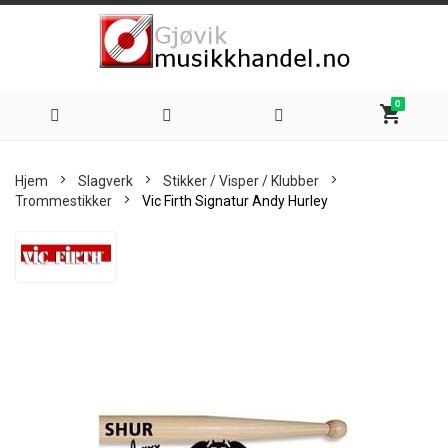
0
shopping_cart
Hoppe
Hjem
Slagverk
Stikker / Visper / Klubber
til
Trommestikker
Vic Firth Signatur Andy Hurley
innhold
Skip
to
the
end
of
the
images
gallery