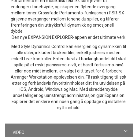
Portamento er en musikalsk teknikk som jevner ut
endringer i tonehøyde, og skaper en flytende overgang
mellom toner. Crossfade Portamento-funksjonen i PSR-SX
gir jevne overganger mellom tonene du spiller, og tilfører
fremføringen din uttrykksfull dynamikk og emosjonell
dybde.
Den nye EXPANSION EXPLORER-appen er det ultimate verk
Med Style Dynamics Control kan energien og dynamikken til
alle stiler, inkludert brukerstiler, enkelt justeres med en
enkelt Live-kontroller. Enten du vil at backingbandet ditt skal
spille på et mykt pianissimo-nivå, et hardt fortissimo-nivå
eller noe midt imellom, er valget ditt.
tøyet for å forbedre
Arranger Workstation-opplevelsen din. Få rask tilgang til, søk
etter og forhåndsvis favorittinnholdet ditt fra utvidelsen på
iOS, Android, Windows og Mac. Med skreddersydde
anbefalinger og uanstrengt administrasjon gjør Expansion
Explorer det enklere enn noen gang å oppdage og installere
nytt innhold.
VIDEO