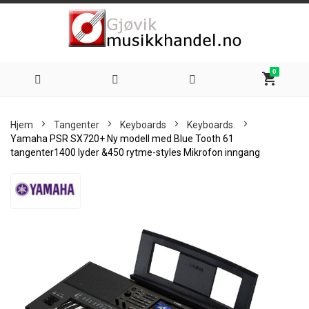
0
shopping_cart
Hoppe
Hjem
Tangenter
Keyboards
Keyboards.
til
Yamaha PSR SX720+ Ny modell med Blue Tooth 61
tangenter1400 lyder &450 rytme-styles Mikrofon inngang
innhold
Skip
to
the
end
of
the
images
gallery