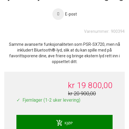
E-post
Varenummer:
900394
Samme avanserte funksjonaliteten som PSR-SX720, men nå
inkludert Bluetooth®-lyd, slik at du kan spille med på
favorittsporene dine, øve friere og bringe ekstern lyd rett inn i
oppsettet ditt.
kr 19 800,00
kr 20 900,00
Fjernlager (1-2 uker levering)
add_shopping_cart
KJØP