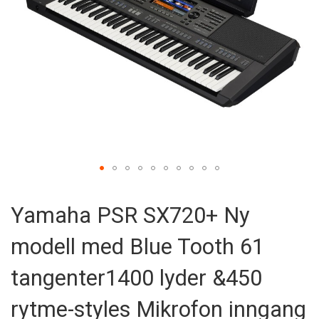
Skip
to
Yamaha PSR SX720+ Ny
the
beginning
modell med Blue Tooth 61
of
the
images
tangenter1400 lyder &450
gallery
rytme-styles Mikrofon inngang