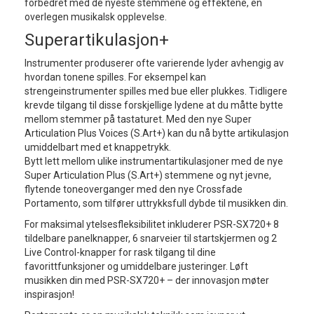
forbedret med de nyeste stemmene og effektene, en
overlegen musikalsk opplevelse.
Superartikulasjon+
Instrumenter produserer ofte varierende lyder avhengig av
hvordan tonene spilles. For eksempel kan
strengeinstrumenter spilles med bue eller plukkes. Tidligere
krevde tilgang til disse forskjellige lydene at du måtte bytte
mellom stemmer på tastaturet. Med den nye Super
Articulation Plus Voices (S.Art+) kan du nå bytte artikulasjon
umiddelbart med et knappetrykk.
Bytt lett mellom ulike instrumentartikulasjoner med de nye
Super Articulation Plus (S.Art+) stemmene og nyt jevne,
flytende toneoverganger med den nye Crossfade
Portamento, som tilfører uttrykksfull dybde til musikken din.
For maksimal ytelsesfleksibilitet inkluderer PSR-SX720+ 8
tildelbare panelknapper, 6 snarveier til startskjermen og 2
Live Control-knapper for rask tilgang til dine
favorittfunksjoner og umiddelbare justeringer. Løft
musikken din med PSR-SX720+ – der innovasjon møter
inspirasjon!