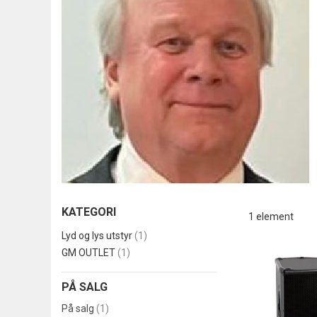
KATEGORI
1
element
produkt
Lyd og lys utstyr
1
produkt
GM OUTLET
1
PÅ SALG
produkt
På salg
1