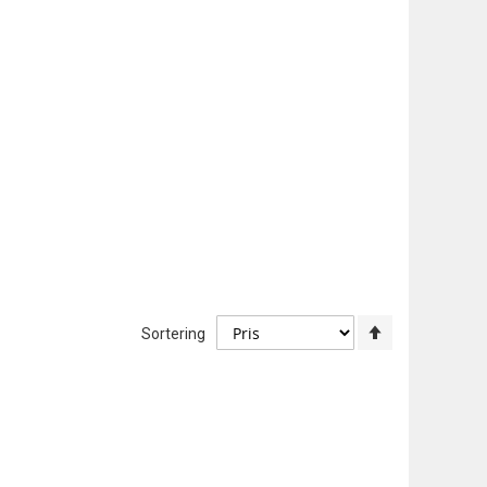
Angi
Sortering
synkende
retning