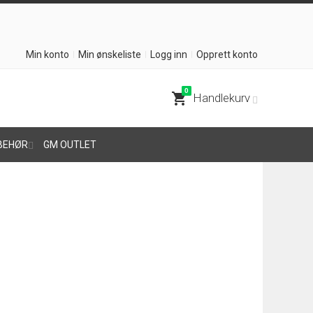
Min konto
Min ønskeliste
Logg inn
Opprett konto
0
shopping_cart
Handlekurv
BEHØR
GM OUTLET