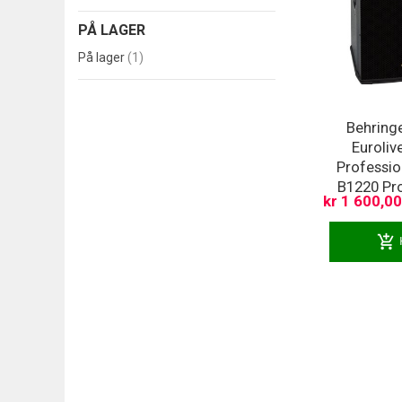
PÅ LAGER
produkt
På lager
1
Behring
Euroliv
Professio
B1220 Pro 
kr 1 600,00
add_shopping_cart