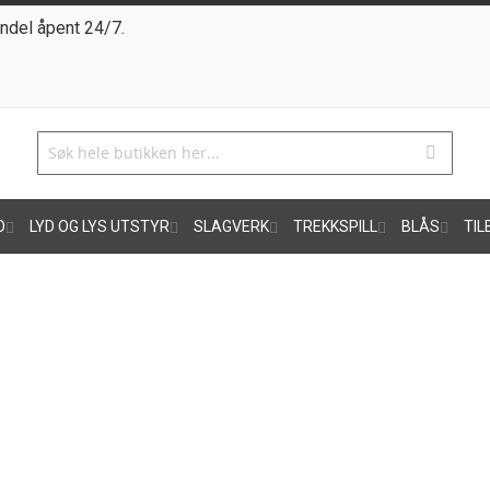
ndel åpent 24/7.
O
LYD OG LYS UTSTYR
SLAGVERK
TREKKSPILL
BLÅS
TIL