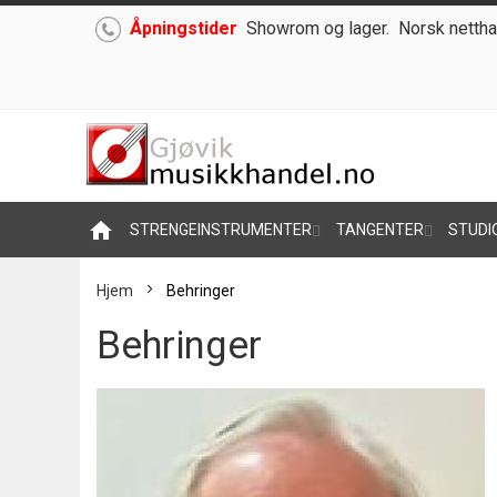
Åpningstider
Showrom og lager.
Norsk nettha
Hoppe
til
innhold
home
STRENGEINSTRUMENTER
TANGENTER
STUDI
Hjem
Behringer
Behringer