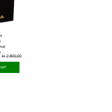
er
e
nal
...
kr 2 800,00
KJØP