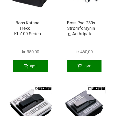
Boss Katana
Boss Psa-230s
Trekk Til
Strømforsynin
Ktn100 Serien
g, Ac Adpater
kr 380,00
kr 460,00
add_shopping_cart
add_shopping_cart
KJØP
KJØP