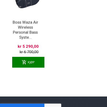
Boss Waza Air
Wireless
Personal Bass
Syste...
kr 5 290,00
kr 6 700,00
add_shopping_cart
KJØP