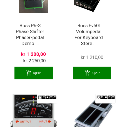
Boss Ph-3
Boss Fv50l
Phase Shifter
Volumpedal
Phaser-pedal
For Keyboard
Demo ...
Stere ...
kr 1 200,00
kr 1 210,00
kr 2 250,00
add_shopping_cart
add_shopping_cart
KJØP
KJØP