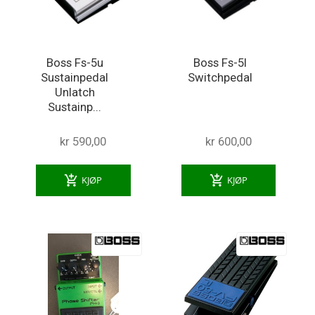
Boss Fs-5u
Boss Fs-5l
Sustainpedal
Switchpedal
Unlatch
Sustainp...
kr 590,00
kr 600,00
add_shopping_cart
add_shopping_cart
KJØP
KJØP