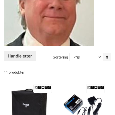
Handle etter
An
Sortering
sy
re
11
produkter