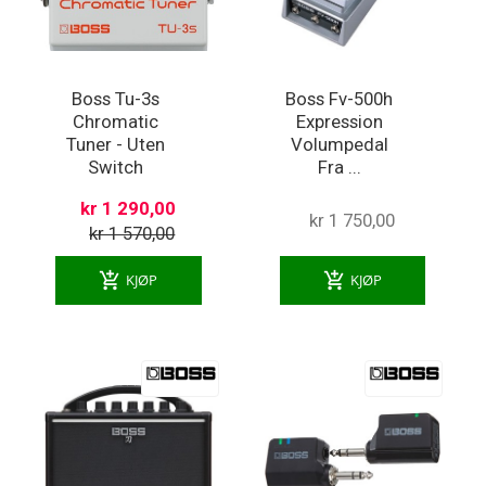
Boss Tu-3s
Boss Fv-500h
Chromatic
Expression
Tuner - Uten
Volumpedal
Switch
Fra ...
kr 1 290,00
kr 1 750,00
kr 1 570,00
add_shopping_cart
add_shopping_cart
KJØP
KJØP