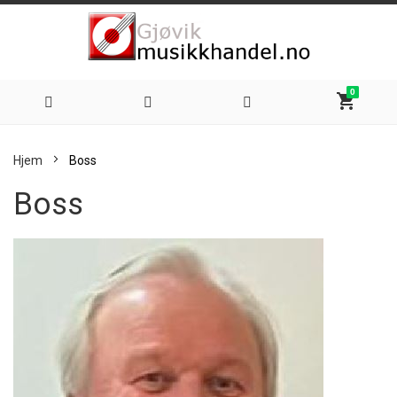
0
shopping_cart
Hoppe
Hjem
Boss
til
Boss
innhold