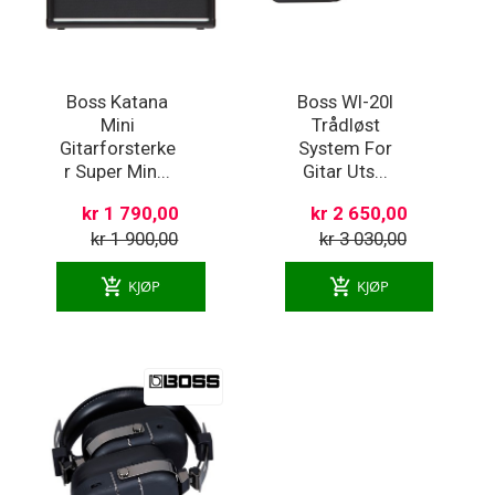
Boss Katana
Boss Wl-20l
Mini
Trådløst
Gitarforsterke
System For
r Super Min...
Gitar Uts...
kr 1 790,00
kr 2 650,00
kr 1 900,00
kr 3 030,00
add_shopping_cart
add_shopping_cart
KJØP
KJØP