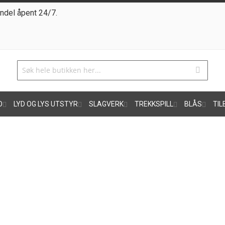
ndel åpent 24/7.
O
LYD OG LYS UTSTYR
SLAGVERK
TREKKSPILL
BLÅS
TIL