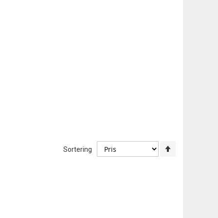
Angi
Sortering
synkende
retning