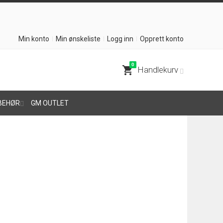
Min konto
Min ønskeliste
Logg inn
Opprett konto
0
shopping_cart
Handlekurv
BEHØR
GM OUTLET