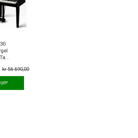
g30
ygel
Ta...
0
kr 56 690,00
KJØP