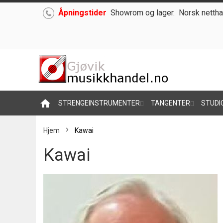
Åpningstider
Showrom og lager.
Norsk nettha
Hoppe
til
innhold
home
STRENGEINSTRUMENTER
TANGENTER
STUDI
Hjem
Kawai
Kawai