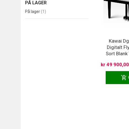
PÅ LAGER
produkt
På lager
1
Kawai D
Digitalt Fl
Sort Blank 
kr 49 900,0
add_shopping_cart