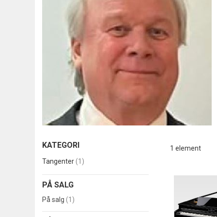
KATEGORI
1
element
produkt
Tangenter
1
PÅ SALG
produkt
På salg
1