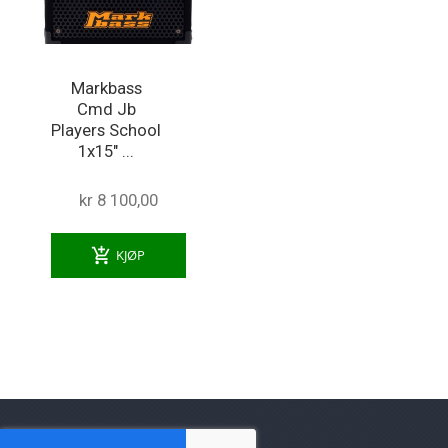
Markbass
Cmd Jb
Players School
1x15" ...
kr 8 100,00
add_shopping_cart
KJØP