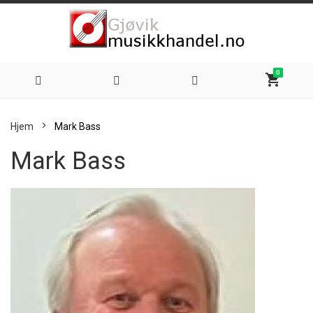
0
shopping_cart
Hoppe
Hjem
Mark Bass
til
Mark Bass
innhold