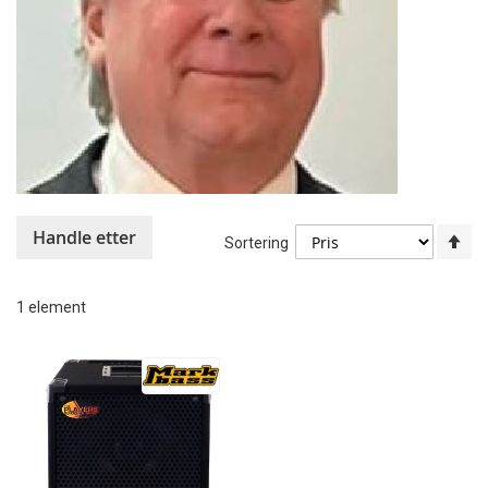
Handle etter
An
Sortering
sy
re
1
element