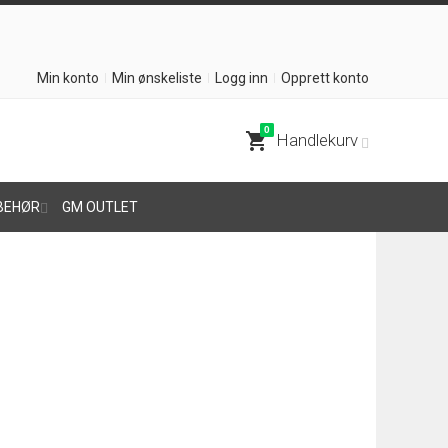
Min konto
Min ønskeliste
Logg inn
Opprett konto
0
shopping_cart
Handlekurv
BEHØR
GM OUTLET