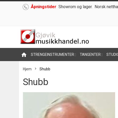
Åpningstider
Showrom og lager.
Norsk nettha
Hoppe
til
innhold
home
STRENGEINSTRUMENTER
TANGENTER
STUDI
Hjem
Shubb
Shubb