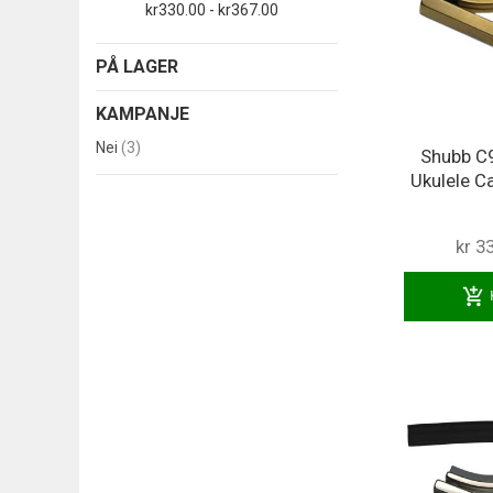
kr330.00 - kr367.00
PÅ LAGER
KAMPANJE
produkter
Nei
3
Shubb C
Ukulele C
kr 3
add_shopping_cart