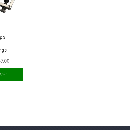
apo
ngs
67,00
KJØP