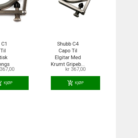
 C1
Shubb C4
Til
Capo Til
tisk
Elgitar Med
rengs
Krumt Gripeb...
 367,00
kr 367,00
.
ng_cart
add_shopping_cart
KJØP
KJØP