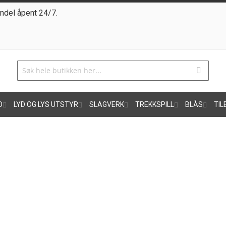
ndel åpent 24/7.
O
LYD OG LYS UTSTYR
SLAGVERK
TREKKSPILL
BLÅS
TIL