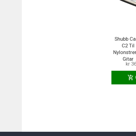
Shubb C
C2 Til
Nylonstre
Gitar
kr 3
add_shopping_cart