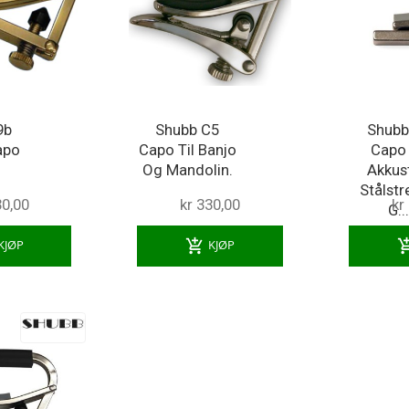
9b
Shubb C5
Shubb
apo
Capo Til Banjo
Capo 
Og Mandolin.
Akkus
Stålst
30,00
kr 330,00
kr
G..
add_shopping_cart
add_shoppi
KJØP
KJØP