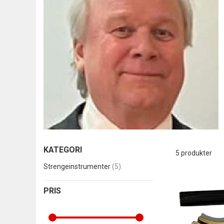
KATEGORI
5
produkter
produkter
Strengeinstrumenter
5
PRIS