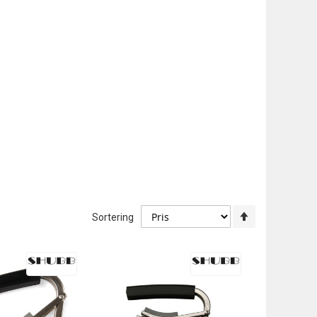
Angi
Sortering
synkende
retning