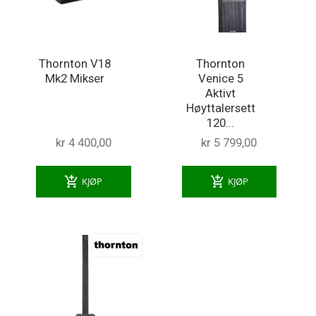
Thornton V18
Thornton
Mk2 Mikser
Venice 5
Aktivt
Høyttalersett
120...
kr 4 400,00
kr 5 799,00
add_shopping_cart
add_shopping_cart
KJØP
KJØP