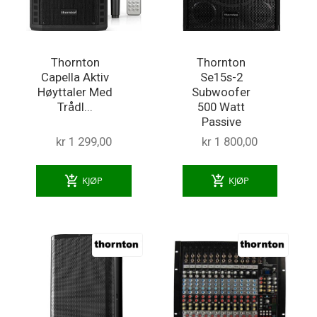
Thornton
Thornton
Capella Aktiv
Se15s-2
Høyttaler Med
Subwoofer
Trådl...
500 Watt
Passive
kr 1 299,00
kr 1 800,00
add_shopping_cart
add_shopping_cart
KJØP
KJØP