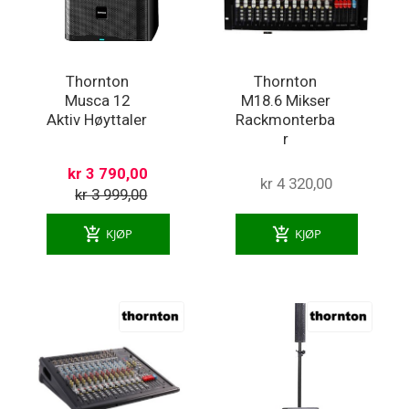
Thornton
Thornton
Musca 12
M18.6 Mikser
Aktiv Høyttaler
Rackmonterba
r
kr 3 790,00
kr 4 320,00
kr 3 999,00
add_shopping_cart
add_shopping_cart
KJØP
KJØP