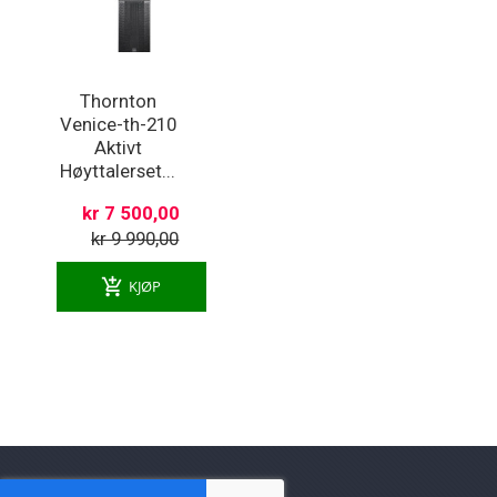
Thornton
Venice-th-210
Aktivt
Høyttalerset...
kr 7 500,00
kr 9 990,00
add_shopping_cart
KJØP