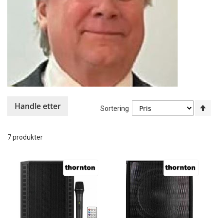
Handle etter
An
Sortering
sy
re
7
produkter