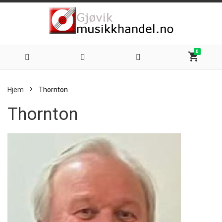
0
shopping_cart
Hoppe
Hjem
Thornton
til
Thornton
innhold