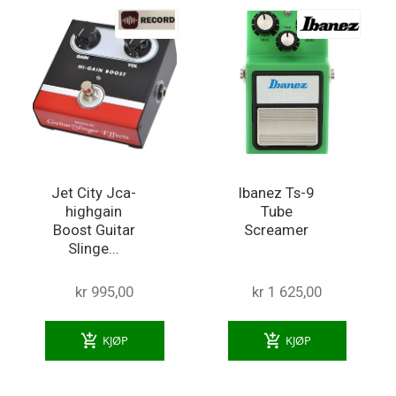
Jet City Jca-
Ibanez Ts-9
highgain
Tube
Boost Guitar
Screamer
Slinge...
kr 995,00
kr 1 625,00
add_shopping_cart
add_shopping_cart
KJØP
KJØP