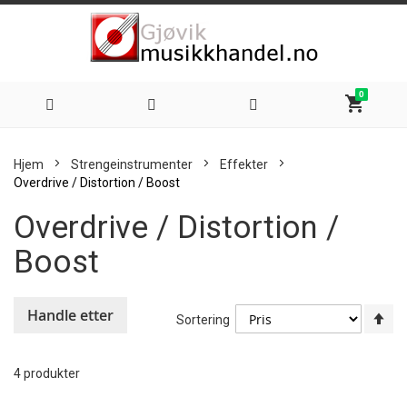
0
shopping_cart
Hoppe
Hjem
Strengeinstrumenter
Effekter
til
Overdrive / Distortion / Boost
Overdrive / Distortion /
innhold
Boost
Handle etter
An
Sortering
sy
re
4
produkter