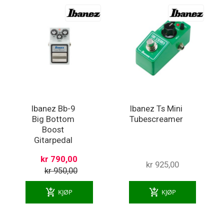
Ibanez Bb-9
Ibanez Ts Mini
Big Bottom
Tubescreamer
Boost
Gitarpedal
kr 790,00
kr 925,00
kr 950,00
add_shopping_cart
add_shopping_cart
KJØP
KJØP