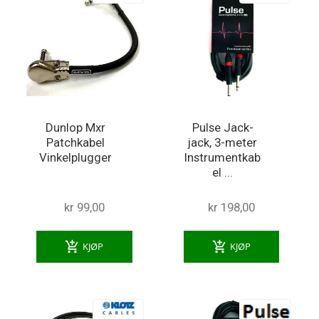
Dunlop Mxr
Pulse Jack-
Patchkabel
jack, 3-meter
Vinkelplugger
Instrumentkab
el ...
kr 99,00
kr 198,00
add_shopping_cart
add_shopping_cart
KJØP
KJØP