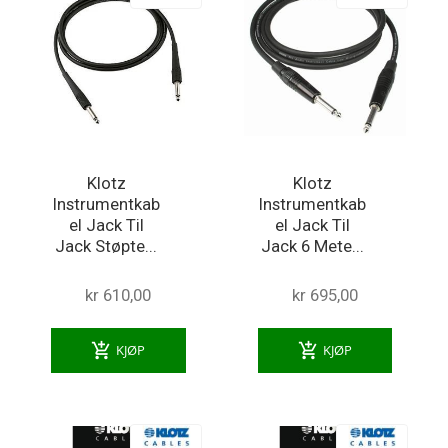
Klotz
Klotz
Instrumentkab
Instrumentkab
el Jack Til
el Jack Til
Jack Støpte...
Jack 6 Mete...
kr 610,00
kr 695,00
add_shopping_cart
add_shopping_cart
KJØP
KJØP