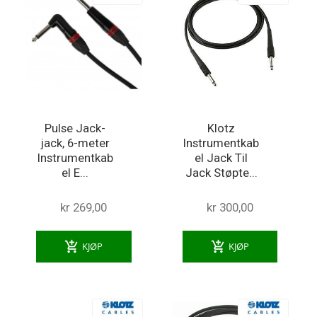
Pulse Jack-
Klotz
jack, 6-meter
Instrumentkab
Instrumentkab
el Jack Til
el E...
Jack Støpte...
kr 269,00
kr 300,00
add_shopping_cart
add_shopping_cart
KJØP
KJØP