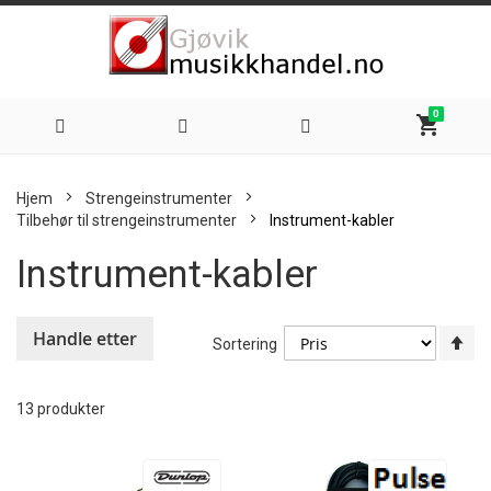
0
shopping_cart
Hoppe
Hjem
Strengeinstrumenter
til
Tilbehør til strengeinstrumenter
Instrument-kabler
Instrument-kabler
innhold
Handle etter
An
Sortering
sy
re
13
produkter