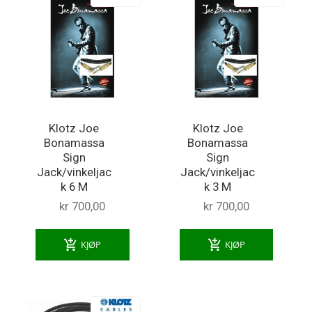
Klotz Joe
Klotz Joe
Bonamassa
Bonamassa
Sign
Sign
Jack/vinkeljac
Jack/vinkeljac
k 6 M
k 3 M
kr 700,00
kr 700,00
add_shopping_cart
add_shopping_cart
KJØP
KJØP