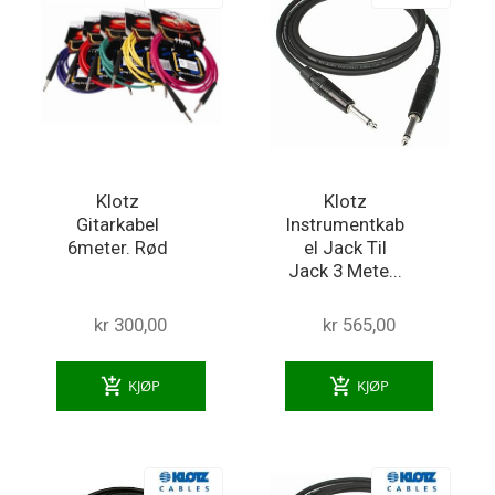
Klotz
Klotz
Gitarkabel
Instrumentkab
6meter. Rød
el Jack Til
Jack 3 Mete...
kr 300,00
kr 565,00
add_shopping_cart
add_shopping_cart
KJØP
KJØP