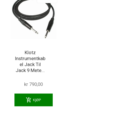
Klotz
Instrumentkab
el Jack Til
Jack 9 Mete...
kr 790,00
add_shopping_cart
KJØP