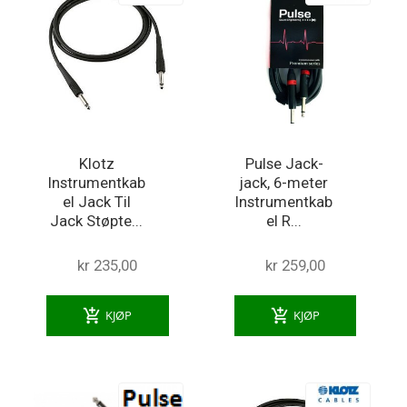
Klotz
Pulse Jack-
Instrumentkab
jack, 6-meter
el Jack Til
Instrumentkab
Jack Støpte...
el R...
kr 235,00
kr 259,00
add_shopping_cart
add_shopping_cart
KJØP
KJØP