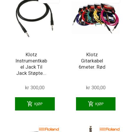
Klotz
Klotz
Instrumentkab
Gitarkabel
el Jack Til
6meter. Rød
Jack Støpte...
kr 300,00
kr 300,00
add_shopping_cart
add_shopping_cart
KJØP
KJØP