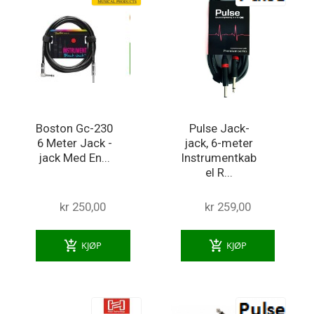
Boston Gc-230
Pulse Jack-
6 Meter Jack -
jack, 6-meter
jack Med En...
Instrumentkab
el R...
kr 250,00
kr 259,00
add_shopping_cart
add_shopping_cart
KJØP
KJØP