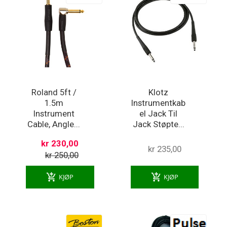
Roland 5ft /
Klotz
1.5m
Instrumentkab
Instrument
el Jack Til
Cable, Angle...
Jack Støpte...
kr 230,00
kr 235,00
kr 250,00
add_shopping_cart
add_shopping_cart
KJØP
KJØP