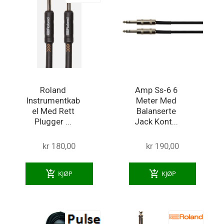
Roland
Amp Ss-6 6
Instrumentkab
Meter Med
el Med Rett
Balanserte
Plugger ...
Jack Kont...
kr 180,00
kr 190,00
add_shopping_cart
add_shopping_cart
KJØP
KJØP