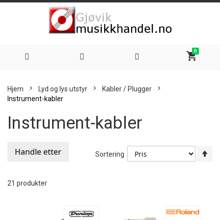
0
shopping_cart
Hoppe
Hjem
Lyd og lys utstyr
Kabler / Plugger
til
Instrument-kabler
Instrument-kabler
innhold
Handle etter
An
Sortering
sy
re
21
produkter