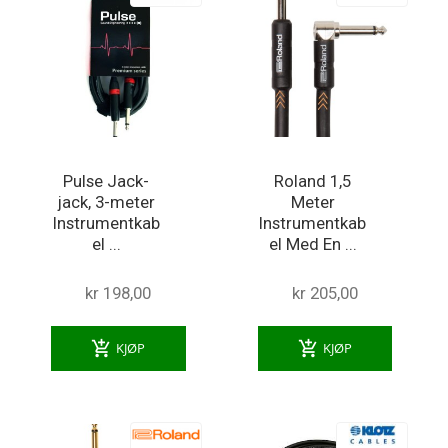
Pulse Jack-
Roland 1,5
jack, 3-meter
Meter
Instrumentkab
Instrumentkab
el ...
el Med En ...
kr 198,00
kr 205,00
add_shopping_cart
add_shopping_cart
KJØP
KJØP