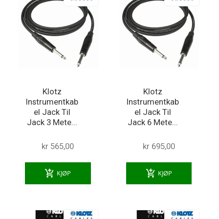
Klotz
Klotz
Instrumentkab
Instrumentkab
el Jack Til
el Jack Til
Jack 3 Mete...
Jack 6 Mete...
kr 565,00
kr 695,00
add_shopping_cart
add_shopping_cart
KJØP
KJØP