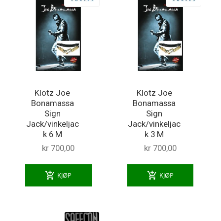
Klotz Joe
Klotz Joe
Bonamassa
Bonamassa
Sign
Sign
Jack/vinkeljac
Jack/vinkeljac
k 6 M
k 3 M
kr 700,00
kr 700,00
add_shopping_cart
add_shopping_cart
KJØP
KJØP