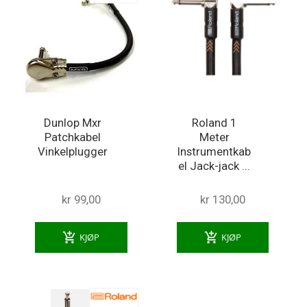
Dunlop Mxr
Roland 1
Patchkabel
Meter
Vinkelplugger
Instrumentkab
el Jack-jack ...
kr 99,00
kr 130,00
add_shopping_cart
add_shopping_cart
KJØP
KJØP