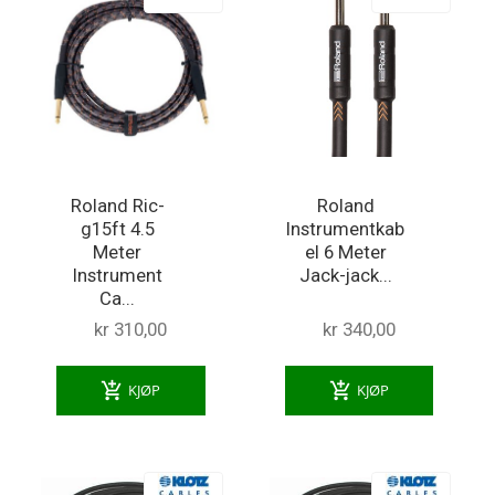
Roland Ric-
Roland
g15ft 4.5
Instrumentkab
Meter
el 6 Meter
Instrument
Jack-jack...
Ca...
kr 310,00
kr 340,00
add_shopping_cart
add_shopping_cart
KJØP
KJØP