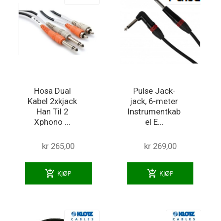
Hosa Dual
Pulse Jack-
Kabel 2xkjack
jack, 6-meter
Han Til 2
Instrumentkab
Xphono ...
el E...
kr 265,00
kr 269,00
add_shopping_cart
add_shopping_cart
KJØP
KJØP