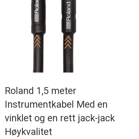
Skip
to
Roland 1,5 meter
the
beginning
Instrumentkabel Med en
of
the
images
vinklet og en rett jack-jack
gallery
Høykvalitet