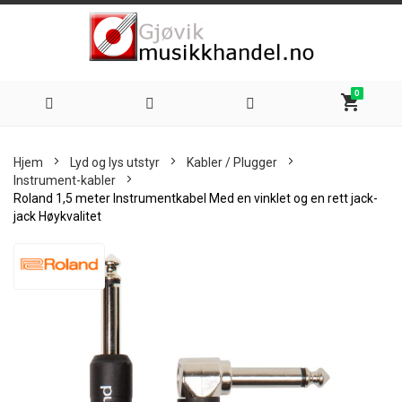
0
shopping_cart
Hoppe
Hjem
Lyd og lys utstyr
Kabler / Plugger
til
Instrument-kabler
Roland 1,5 meter Instrumentkabel Med en vinklet og en rett jack-
innhold
jack Høykvalitet
Skip
to
the
end
of
the
images
gallery