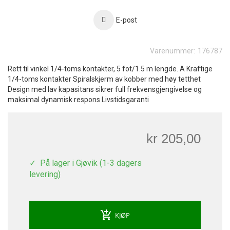
E-post
Varenummer:
176787
Rett til vinkel 1/4-toms kontakter, 5 fot/1.5 m lengde. A Kraftige
1/4-toms kontakter Spiralskjerm av kobber med høy tetthet
Design med lav kapasitans sikrer full frekvensgjengivelse og
maksimal dynamisk respons Livstidsgaranti
kr 205,00
På lager i Gjøvik (1-3 dagers
levering)
add_shopping_cart
KJØP