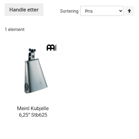
Handle etter
An
Sortering
sy
re
1
element
Meinl Kubjelle
6,25" Stb625