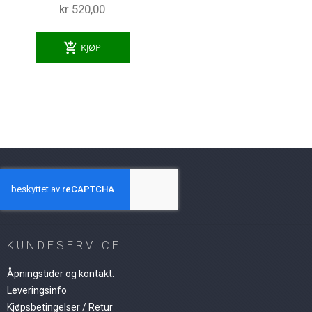
kr 520,00
add_shopping_cart
KJØP
KUNDESERVICE
Åpningstider og kontakt.
Leveringsinfo
Kjøpsbetingelser / Retur