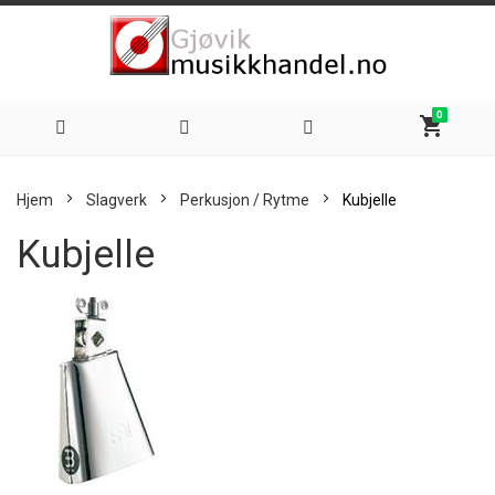
0
shopping_cart
Hoppe
Hjem
Slagverk
Perkusjon / Rytme
Kubjelle
til
Kubjelle
innhold