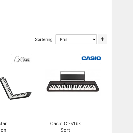
Angi
Sortering
synkende
retning
star
Casio Ct-s1bk
-on
Sort