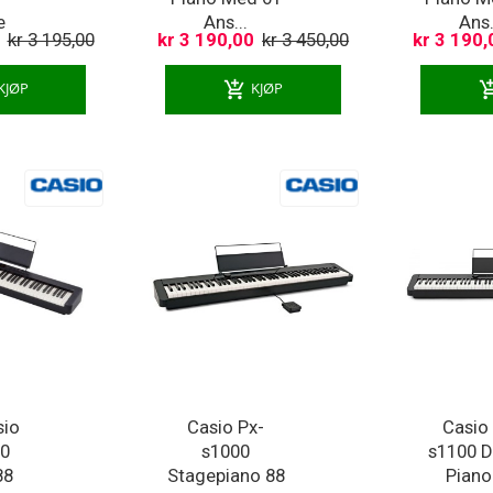
e
Ans...
Ans.
kr 3 195,00
kr 3 190,00
kr 3 450,00
kr 3 190,
add_shopping_cart
add_shoppi
KJØP
KJØP
sio
Casio Px-
Casio
60
s1000
s1100 Di
88
Stagepiano 88
Piano