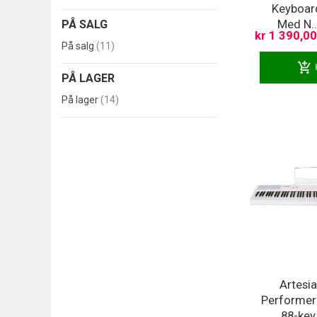
Keyboar
Med N..
PÅ SALG
kr 1 390,00
produkter
På salg
11
add_shopping_cart
PÅ LAGER
produkter
På lager
14
Artesi
Performe
88-key