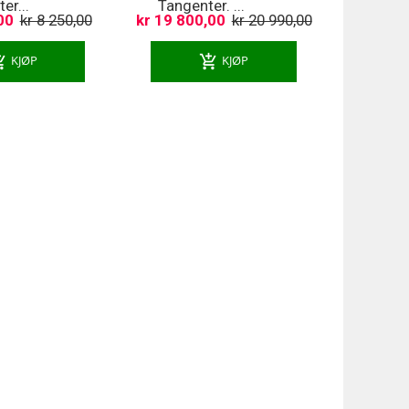
er...
Tangenter. ...
00
kr 8 250,00
kr 19 800,00
kr 20 990,00
ng_cart
add_shopping_cart
KJØP
KJØP