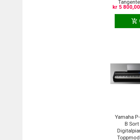
Tangenter
kr 5 800,00
add_shopping_cart
Yamaha P
B Sort
Digitalpia
Toppmode