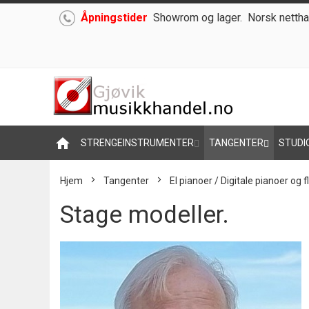
Åpningstider
Showrom og lager.
Norsk nettha
Hoppe
til
innhold
home
STRENGEINSTRUMENTER
TANGENTER
STUDI
Hjem
Tangenter
El pianoer / Digitale pianoer og f
Stage modeller.