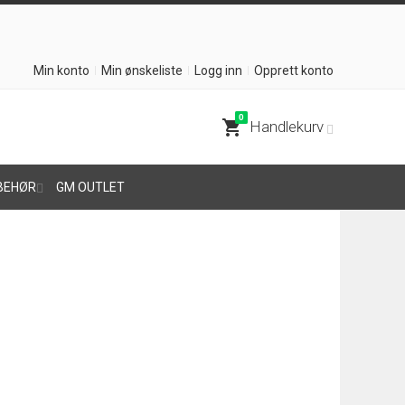
Min konto
Min ønskeliste
Logg inn
Opprett konto
0
shopping_cart
Handlekurv
BEHØR
GM OUTLET