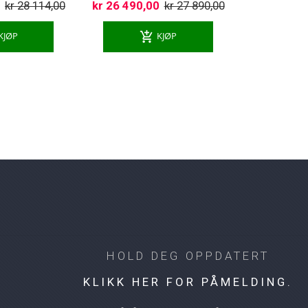
0
kr 28 114,00
kr 26 490,00
kr 27 890,00
add_shopping_cart
KJØP
KJØP
HOLD DEG OPPDATERT
KLIKK HER FOR PÅMELDING.