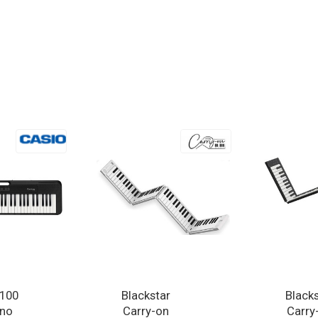
s100
Blackstar
Black
ano
Carry-on
Carry