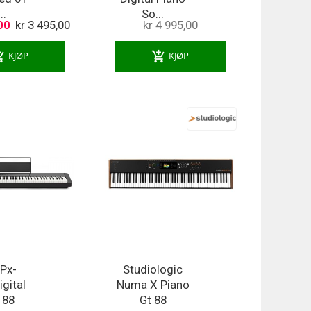
..
So...
00
kr 3 495,00
kr 4 995,00
ng_cart
add_shopping_cart
KJØP
KJØP
 Px-
Studiologic
gital
Numa X Piano
 88
Gt 88