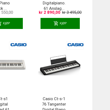
 Piano
Digitalpiano.
k ...
61 Anslag...
1 550,00
kr 2 890,00
kr 3 495,00
ng_cart
add_shopping_cart
KJØP
KJØP
Ct-s1
Casio Ct-s-1
gital
76 Tangenter
ed 61
Digital Piano