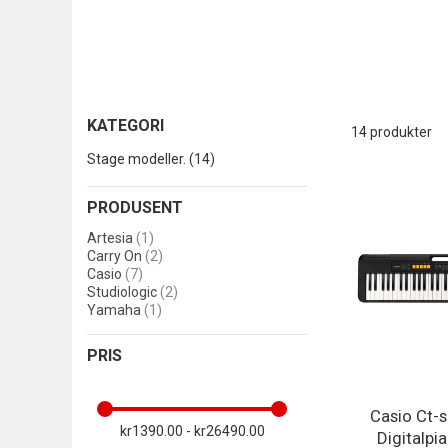
KATEGORI
14
produkter
produkter
Stage modeller.
14
PRODUSENT
produkt
Artesia
1
produkter
Carry On
2
produkter
Casio
7
produkter
Studiologic
2
produkt
Yamaha
1
PRIS
Casio Ct-
kr1390.00 - kr26490.00
Digitalpi