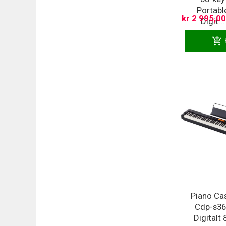
Portabl
kr 2 995,00
Digit...
add_shopping_cart
Piano Ca
Cdp-s3
Digitalt 