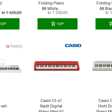
d.
Folding Piano
Folding
.
88 White...
88 Blac
kr 1 650,00
kr 1 550,00
kr 
add_shopping_cart
add_shoppi
KJØP
KJØP
a
Casio Ct-s1
Casio 
r-wh
Rødt Digital
Hvitt Di
Piano Med 61
Piano M