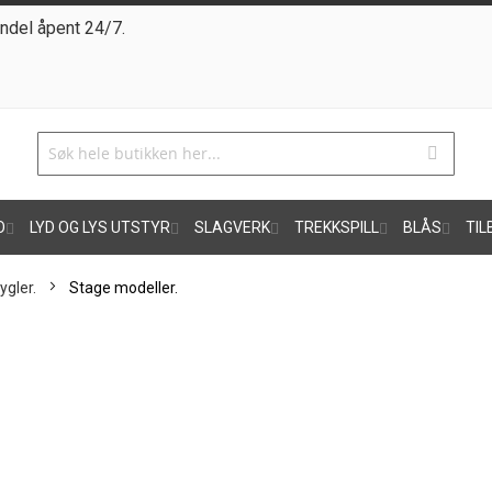
ndel åpent 24/7.
O
LYD OG LYS UTSTYR
SLAGVERK
TREKKSPILL
BLÅS
TIL
lygler.
Stage modeller.