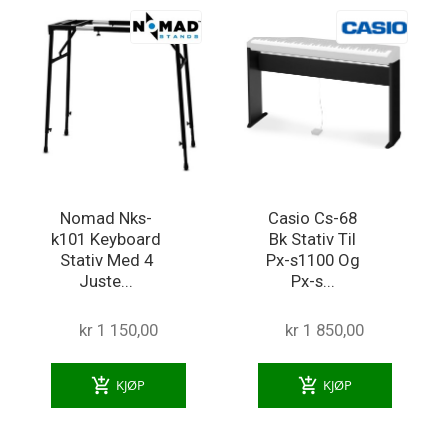
Nomad Nks-
Casio Cs-68
k101 Keyboard
Bk Stativ Til
Stativ Med 4
Px-s1100 Og
Juste...
Px-s...
kr 1 150,00
kr 1 850,00
add_shopping_cart
add_shopping_cart
KJØP
KJØP