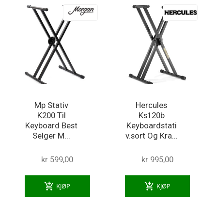
Mp Stativ
Hercules
K200 Til
Ks120b
Keyboard Best
Keyboardstati
Selger M...
v.sort Og Kra...
kr 599,00
kr 995,00
add_shopping_cart
add_shopping_cart
KJØP
KJØP