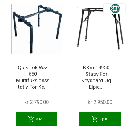
Quik Lok Ws-
K&m 18950
650
Stativ For
Multifuksjonss
Keyboard Og
tativ For Ke...
Elpia...
kr 2 790,00
kr 2 950,00
add_shopping_cart
add_shopping_cart
KJØP
KJØP