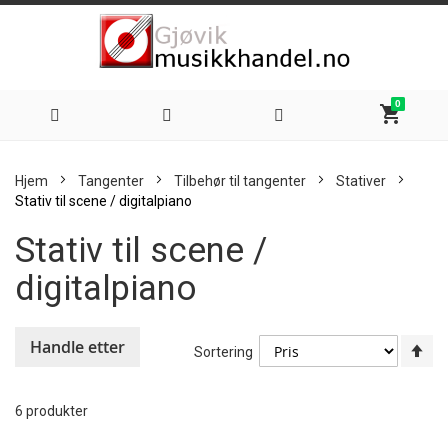
0
shopping_cart
Hoppe
Hjem
Tangenter
Tilbehør til tangenter
Stativer
til
Stativ til scene / digitalpiano
Stativ til scene /
innhold
digitalpiano
Handle etter
An
Sortering
sy
re
6
produkter