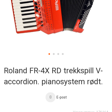
Skip
to
Roland FR-4X RD trekkspill V-
the
beginning
accordion. pianosystem rødt.
of
the
images
gallery
E-post