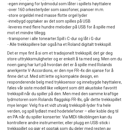
-egen inngang for lydmodul som låter i spillets høyttalere
-over 160 orkesterlyder som saxofoner, pianoer m.m.
-store orgeldel med masse flotte orgel lyder
-innebygd opptaker av det som spilles på USB
-leveres med flere hundre melodier på USB for å spille med
mot et mindre tillegg.
-transponer i alle tonearter.Spill i C-dur og låt i G-dur
- Alle trekkspillere bør også ha et Roland digitalt trekkspill.
Det er mye fint å si om et tradisjonelt trekkspill; det gir deg
store uttrykksmuligheter og er enkelt å ta med seg. Men om du
noen gang har lurt på hvordan det er å spille med Rolands
anerkjente V-Accordions, er den nye FR-4x din sjanse for å
finne det ut. Med sitt lette og kompakte design, en
responderende belg med trykksensor og innebygde høyttalere,
føles vår siste modell like velkjent som ditt akustiske favoritt
trekkspill når du spiller på den. Men med den samme kraftige
lydmotoren som Rolands flaggskip FR-8x, går dette trekkspillet
mye lenger. Velg fra et vidt utvalg trekkspill-lyder fra hele
verden, og spill lydløst med hodetelefoner – eller koble deg til
en PA når du spiller konserter. Via MIDI-tilkoblingen kan du
kontrollere andre instrumenter, eller plugg en USB-stick i
trekkspillet og gjør et opptak som du deler med resten av