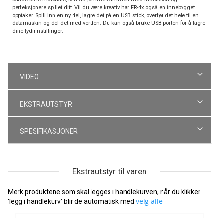
perfeksjonere spillet ditt. Vil du være kreativ har FR-4x også en innebygget
opptaker. Spill inn en ny del, lagre det på en USB stick, overfør det hele til en
datamaskin og del det med verden. Du kan også bruke USB-porten for å lagre
dine lydinnstillinger.
VIDEO
EKSTRAUTSTYR
SPESIFIKASJONER
Ekstrautstyr til varen
Merk produktene som skal legges i handlekurven, når du klikker
velg alle
'legg i handlekurv' blir de automatisk med