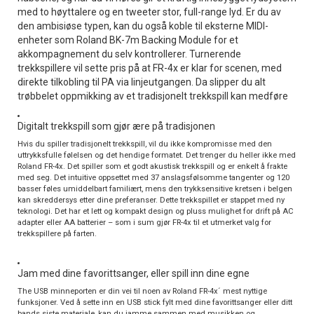
med to høyttalere og en tweeter stor, full-range lyd. Er du av
den ambisiøse typen, kan du også koble til eksterne MIDI-
enheter som Roland BK-7m Backing Module for et
akkompagnement du selv kontrollerer. Turnerende
trekkspillere vil sette pris på at FR-4x er klar for scenen, med
direkte tilkobling til PA via linjeutgangen. Da slipper du alt
trøbbelet oppmikking av et tradisjonelt trekkspill kan medføre
Digitalt trekkspill som gjør ære på tradisjonen
Hvis du spiller tradisjonelt trekkspill, vil du ikke kompromisse med den
uttrykksfulle følelsen og det hendige formatet. Det trenger du heller ikke med
Roland FR-4x. Det spiller som et godt akustisk trekkspill og er enkelt å frakte
med seg. Det intuitive oppsettet med 37 anslagsfølsomme tangenter og 120
basser føles umiddelbart familiært, mens den trykksensitive kretsen i belgen
kan skreddersys etter dine preferanser. Dette trekkspillet er stappet med ny
teknologi. Det har et lett og kompakt design og pluss mulighet for drift på AC
adapter eller AA batterier – som i sum gjør FR-4x til et utmerket valg for
trekkspillere på farten.
Jam med dine favorittsanger, eller spill inn dine egne
The USB minneporten er din vei til noen av Roland FR-4x´ mest nyttige
funksjoner. Ved å sette inn en USB stick fylt med dine favorittsanger eller ditt
bands siste materiale, kan du jamme sammen med musikken og