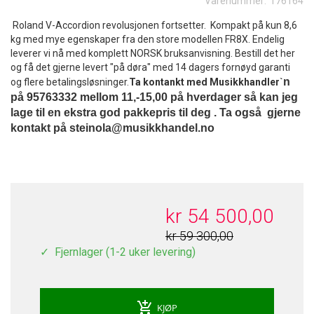
Varenummer:
176164
Roland V-Accordion revolusjonen fortsetter. Kompakt på kun 8,6
kg med mye egenskaper fra den store modellen FR8X. Endelig
leverer vi nå med komplett NORSK bruksanvisning. Bestill det her
og få det gjerne levert "på døra" med 14 dagers fornøyd garanti
n
og flere betalingsløsninger.
Ta kontankt med Musikkhandler`
på 95763332 mellom 11,-15,00 på hverdager så kan jeg
lage til en ekstra god pakkepris til deg . Ta også gjerne
kontakt på
steinola@musikkhandel.no
kr 54 500,00
kr 59 300,00
Fjernlager (1-2 uker levering)
add_shopping_cart
KJØP