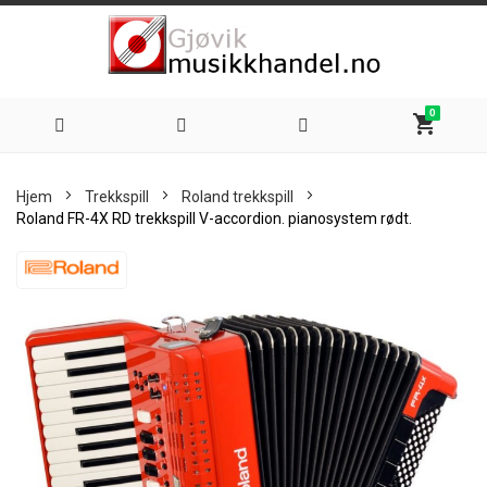
0
shopping_cart
Hoppe
Hjem
Trekkspill
Roland trekkspill
til
Roland FR-4X RD trekkspill V-accordion. pianosystem rødt.
innhold
Skip
to
the
end
of
the
images
gallery