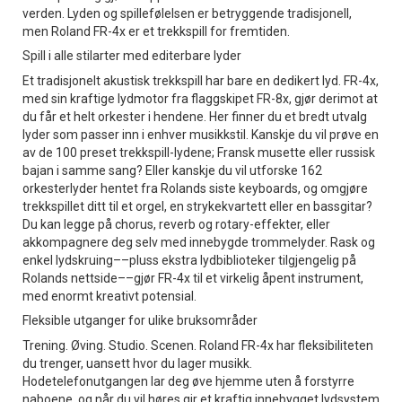
verden. Lyden og spillefølelsen er betryggende tradisjonell,
men Roland FR-4x er et trekkspill for fremtiden.
Spill i alle stilarter med editerbare lyder
Et tradisjonelt akustisk trekkspill har bare en dedikert lyd. FR-4x,
med sin kraftige lydmotor fra flaggskipet FR-8x, gjør derimot at
du får et helt orkester i hendene. Her finner du et bredt utvalg
lyder som passer inn i enhver musikkstil. Kanskje du vil prøve en
av de 100 preset trekkspill-lydene; Fransk musette eller russisk
bajan i samme sang? Eller kanskje du vil utforske 162
orkesterlyder hentet fra Rolands siste keyboards, og omgjøre
trekkspillet ditt til et orgel, en strykekvartett eller en bassgitar?
Du kan legge på chorus, reverb og rotary-effekter, eller
akkompagnere deg selv med innebygde trommelyder. Rask og
enkel lydskruing––pluss ekstra lydbiblioteker tilgjengelig på
Rolands nettside––gjør FR-4x til et virkelig åpent instrument,
med enormt kreativt potensial.
Fleksible utganger for ulike bruksområder
Trening. Øving. Studio. Scenen. Roland FR-4x har fleksibiliteten
du trenger, uansett hvor du lager musikk.
Hodetelefonutgangen lar deg øve hjemme uten å forstyrre
naboene, og når du vil høres gir et kraftig innebygget lydsystem