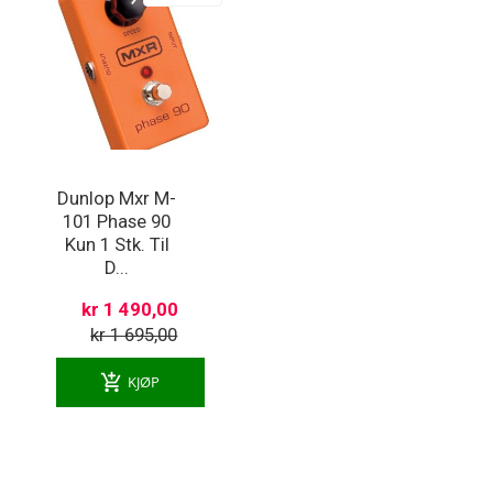
Dunlop Mxr M-
101 Phase 90
Kun 1 Stk. Til
D...
kr 1 490,00
kr 1 695,00
add_shopping_cart
KJØP