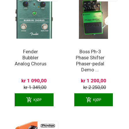
Fender
Boss Ph-3
Bubbler
Phase Shifter
Analog Chorus
Phaser-pedal
Demo ...
kr 1 090,00
kr 1 200,00
kr 1 349,00
kr 2 250,00
add_shopping_cart
add_shopping_cart
KJØP
KJØP