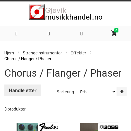
0
shopping_cart
Hoppe
Hjem
Strengeinstrumenter
Effekter
til
Chorus / Flanger / Phaser
Chorus / Flanger / Phaser
innhold
Handle etter
An
Sortering
sy
re
3
produkter