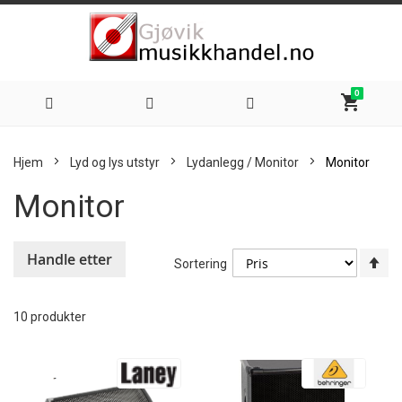
0
shopping_cart
Hoppe
Hjem
Lyd og lys utstyr
Lydanlegg / Monitor
Monitor
til
Monitor
innhold
Handle etter
An
Sortering
sy
re
10
produkter