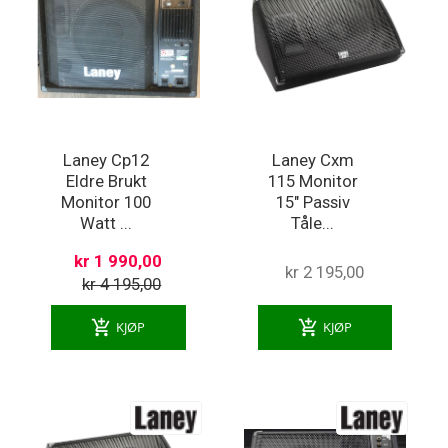
Laney Cp12
Laney Cxm
Eldre Brukt
115 Monitor
Monitor 100
15" Passiv
Watt ...
Tåle...
kr 1 990,00
kr 2 195,00
kr 4 195,00
add_shopping_cart
add_shopping_cart
KJØP
KJØP