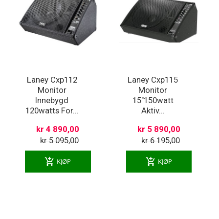
Laney Cxp112
Laney Cxp115
Monitor
Monitor
Innebygd
15"150watt
120watts For...
Aktiv...
kr 4 890,00
kr 5 890,00
kr 5 095,00
kr 6 195,00
add_shopping_cart
add_shopping_cart
KJØP
KJØP