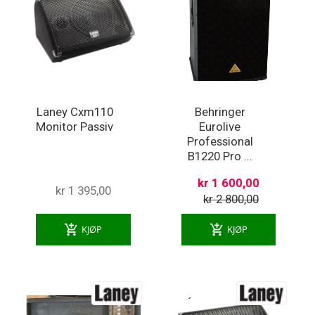
Laney Cxm110
Behringer
Monitor Passiv
Eurolive
Professional
B1220 Pro ...
kr 1 600,00
kr 1 395,00
kr 2 800,00
add_shopping_cart
add_shopping_cart
KJØP
KJØP