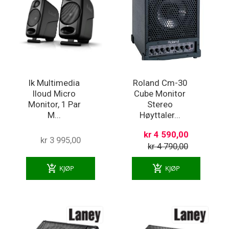
Ik Multimedia
Roland Cm-30
Iloud Micro
Cube Monitor
Monitor, 1 Par
Stereo
M...
Høyttaler...
kr 4 590,00
kr 3 995,00
kr 4 790,00
add_shopping_cart
add_shopping_cart
KJØP
KJØP