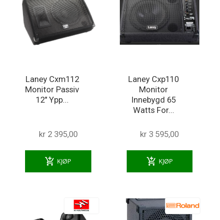
Laney Cxm112
Laney Cxp110
Monitor Passiv
Monitor
12" Ypp...
Innebygd 65
Watts For...
kr 2 395,00
kr 3 595,00
add_shopping_cart
add_shopping_cart
KJØP
KJØP